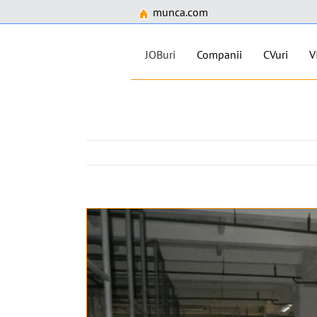
munca.com
JOBuri
Companii
CVuri
V
Skip
to
content
View
Larger
Image