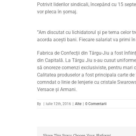
Potrivit liderilor sindicali, începând cu 15 sept
vor pleca în şomaj.
”Am discutat cu lichidatorul şi pe tema celor tr
acorda aceşti bani. Fiecare salariat va primi în 
Fabrica de Confecţii din Târgu-Jiu a fost înfi
din Capitală. La Târgu Jiu s-au cusut uniforme m
să onoreze comenzi exclusiviste, pentru mari
Calitatea produselor a fost principala carte de 
comndat o linie de lenjerie cu cristale Swarowsk
Versace și Armani.
By
|
iulie 12th, 2016
|
Alte
|
0 Comentarii
Share This Story, Choose Your Platform!