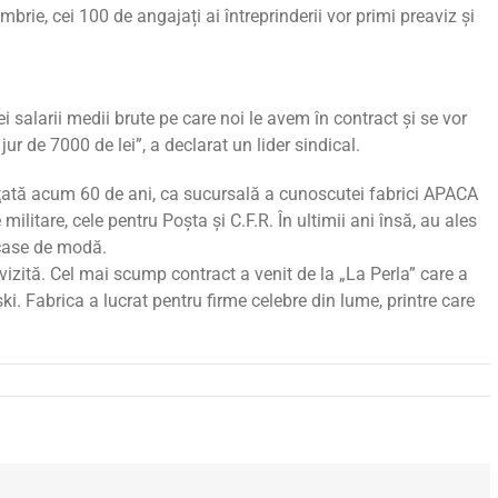
embrie, cei 100 de angajați ai întreprinderii vor primi preaviz şi
ei salarii medii brute pe care noi le avem în contract şi se vor
jur de 7000 de lei”, a declarat un lider sindical.
inţată acum 60 de ani, ca sucursală a cunoscutei fabrici APACA
ilitare, cele pentru Poşta şi C.F.R. În ultimii ani însă, au ales
 case de modă.
vizită. Cel mai scump contract a venit de la „La Perla” care a
i. Fabrica a lucrat pentru firme celebre din lume, printre care