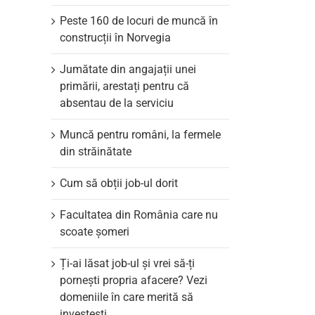
il
Peste 160 de locuri de muncă în
construcții în Norvegia
Jumătate din angajații unei
primării, arestați pentru că
absentau de la serviciu
Muncă pentru români, la fermele
din străinătate
Cum să obții job-ul dorit
Facultatea din România care nu
scoate şomeri
Ți-ai lăsat job-ul și vrei să-ți
pornești propria afacere? Vezi
domeniile în care merită să
investești