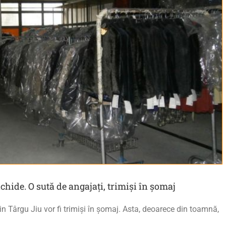
chide. O sută de angajați, trimiși în șomaj
din Târgu Jiu vor fi trimiși în șomaj. Asta, deoarece din toamnă,