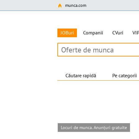
munca.com
JOBuri
Companii
CVuri
VI
Căutare rapidă
Pe categorii
Locuri de munca. Anunțuri gratuite