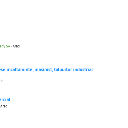
any SA
·
Arad
se incaltaminte, masinist, talpuitor industrial
rie
rcial
·
Arad