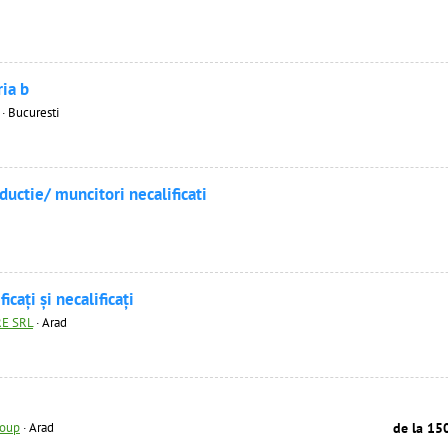
ria b
 · Bucuresti
ductie/ muncitori necalificati
icați și necalificați
E SRL
·
Arad
i
roup
·
Arad
de la 15