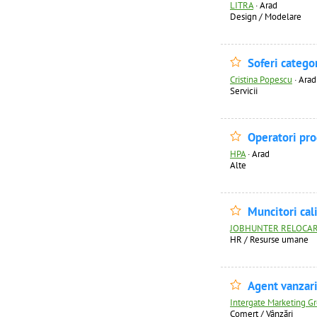
LITRA
·
Arad
Design / Modelare
Soferi catego
Cristina Popescu
·
Arad
Servicii
Operatori pro
HPA
·
Arad
Alte
Muncitori calif
JOBHUNTER RELOCAR
HR / Resurse umane
Agent vanzar
Intergate Marketing G
Comerț / Vânzări