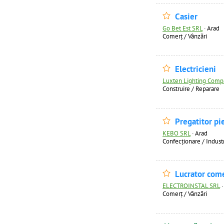
Casier
Go Bet Est SRL
·
Arad
Comerț / Vânzări
Electricieni
Luxten Lighting Comp
Construire / Reparare
Pregatitor pie
KEBO SRL
·
Arad
Confecţionare / Indust
Lucrator come
ELECTROINSTAL SRL
Comerț / Vânzări