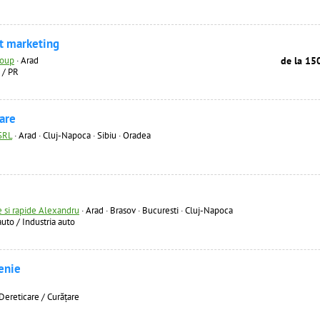
t marketing
roup
·
Arad
de la 15
 / PR
are
SRL
·
Arad · Cluj-Napoca · Sibiu · Oradea
 si rapide Alexandru
·
Arad · Brasov · Bucuresti · Cluj-Napoca
auto / Industria auto
enie
 Dereticare / Curăţare