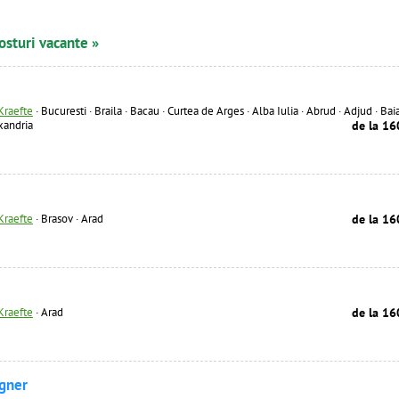
osturi vacante »
Kraefte
·
Bucuresti · Braila · Bacau · Curtea de Arges · Alba Iulia · Abrud · Adjud · Baia
xandria
de la 16
Kraefte
·
Brasov · Arad
de la 16
Kraefte
·
Arad
de la 16
igner