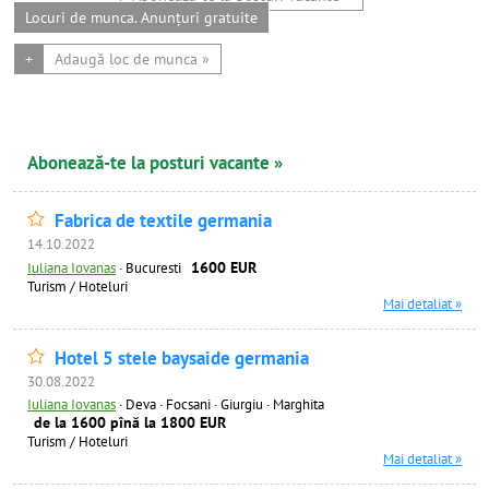
Locuri de munca. Anunțuri gratuite
+
Adaugă loc de munca »
Abonează-te la posturi vacante »
Fabrica de textile germania
14.10.2022
1600 EUR
Iuliana Iovanas
·
Bucuresti
Turism / Hoteluri
Mai detaliat »
Hotel 5 stele baysaide germania
30.08.2022
Iuliana Iovanas
·
Deva · Focsani · Giurgiu · Marghita
de la 1600 pînă la 1800 EUR
Turism / Hoteluri
Mai detaliat »