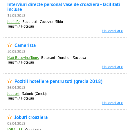
Interviuri directe personal vase de croaziera - facilitati
incluse
31.05.2018
Job4life
·
Bucuresti · Covasna · Sibiu
Turism / Hoteluri
Mai detaliat »
Camerista
10.05.2018
Matt Bucovina Tours
·
Botosani · Dorohoi · Suceava
Turism / Hoteluri
Mai detaliat »
Pozitii hoteliere pentru toti (grecia 2018)
26.04.2018
Jobtrust
·
Salonic (Grecia)
Turism / Hoteluri
Mai detaliat »
Joburi croaziera
05.04.2018
JOB4LIFE
·
Constanta