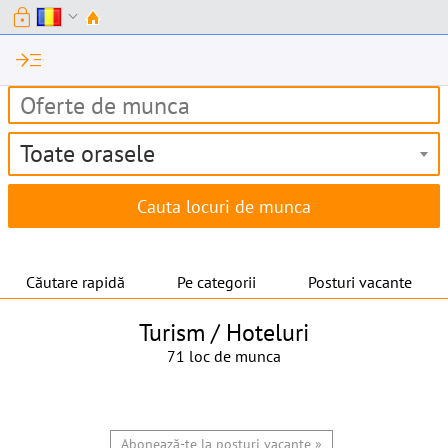
lock
expand_more
read_more
Toate orasele
Căutare rapidă
Pe categorii
Posturi vacante
Turism / Hoteluri
71 loc de munca
Abonează-te la posturi vacante »