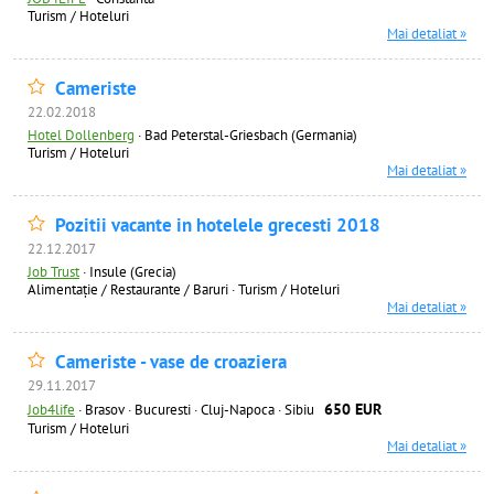
Turism / Hoteluri
Mai detaliat »
Cameriste
22.02.2018
Hotel Dollenberg
·
Bad Peterstal-Griesbach (Germania)
Turism / Hoteluri
Mai detaliat »
Pozitii vacante in hotelele grecesti 2018
22.12.2017
Job Trust
·
Insule (Grecia)
Alimentație / Restaurante / Baruri
·
Turism / Hoteluri
Mai detaliat »
Cameriste - vase de croaziera
29.11.2017
650 EUR
Job4life
·
Brasov · Bucuresti · Cluj-Napoca · Sibiu
Turism / Hoteluri
Mai detaliat »