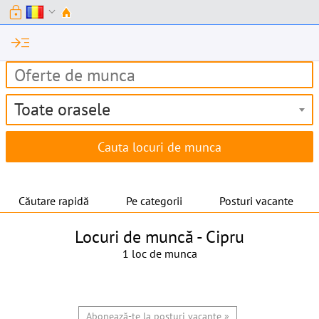
lock
expand_more
read_more
Toate orasele
Căutare rapidă
Pe categorii
Posturi vacante
Locuri de muncă -
Cipru
1 loc de munca
Abonează-te la posturi vacante »