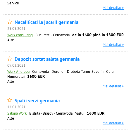
Servicii
Mai detaliat »
Necalificati la jucarii germania
29.09.2021
de la 1600 pînă la 1800 EUR
Work consulting
·
Bucuresti · Cernavoda
Alte
Mai detaliat »
Depozit sortat salata germania
09.03.2021
Work Andreea
·
Cernavoda · Dorohoi · Drobeta-Turnu-Severin · Gura
1600 EUR
Humorului
Alte
Mai detaliat »
Spatii verzi germania
14.01.2021
1600 EUR
Sabina Work
·
Bistrita · Brasov · Cernavoda · Vaslui
Alte
Mai detaliat »