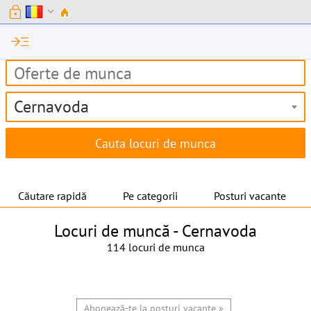
lock
expand_more
read_more
Cernavoda
Căutare rapidă
Pe categorii
Posturi vacante
Locuri de muncă -
Cernavoda
114 locuri de munca
Abonează-te la posturi vacante »