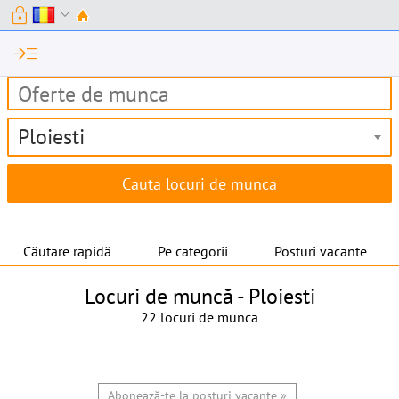
lock
expand_more
read_more
Ploiesti
Căutare rapidă
Pe categorii
Posturi vacante
Locuri de muncă -
Ploiesti
22 locuri de munca
Abonează-te la posturi vacante »