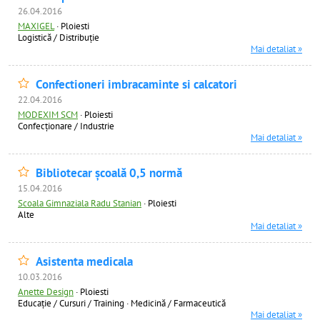
26.04.2016
MAXIGEL
·
Ploiesti
Logistică / Distribuţie
Mai detaliat »
Confectioneri imbracaminte si calcatori
22.04.2016
MODEXIM SCM
·
Ploiesti
Confecţionare / Industrie
Mai detaliat »
Bibliotecar școală 0,5 normă
15.04.2016
Scoala Gimnaziala Radu Stanian
·
Ploiesti
Alte
Mai detaliat »
Asistenta medicala
10.03.2016
Anette Design
·
Ploiesti
Educație / Cursuri / Training
·
Medicină / Farmaceutică
Mai detaliat »