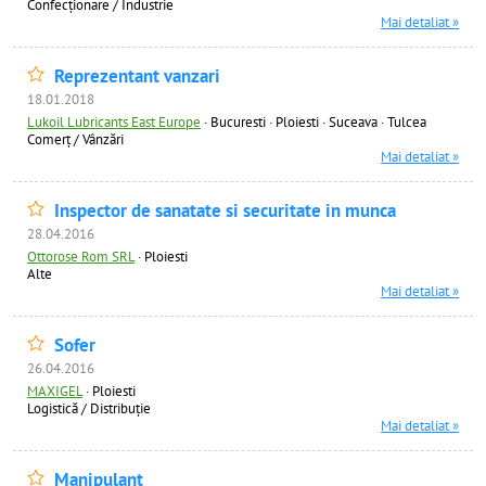
Confecţionare / Industrie
Mai detaliat »
Reprezentant vanzari
18.01.2018
Lukoil Lubricants East Europe
·
Bucuresti · Ploiesti · Suceava · Tulcea
Comerț / Vânzări
Mai detaliat »
Inspector de sanatate si securitate in munca
28.04.2016
Ottorose Rom SRL
·
Ploiesti
Alte
Mai detaliat »
Sofer
26.04.2016
MAXIGEL
·
Ploiesti
Logistică / Distribuţie
Mai detaliat »
Manipulant