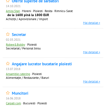
Oferte superbe de sarbatori
14.10.2021
Amira Stan
·
Moreni · Ploiesti · Resita · Rimnicu-Sarat
de la 1600 pînă la 1800 EUR
Achiziţii / Aprovizionare / Import
Mai detaliat »
Secretar
02.03.2021
Robee&Bobby
·
Ploiesti
Secretariat / Personal birou
Mai detaliat »
Angajare lucrator bucatarie ploiesti
13.07.2018
Ansamble catering
·
Ploiesti
Alimentație / Restaurante / Baruri
Mai detaliat »
Muncitori
16.06.2018
Carpati com
·
Bucuresti · Ploiesti