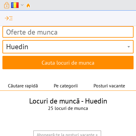
lock
expand_more
read_more
Huedin
Căutare rapidă
Pe categorii
Posturi vacante
Locuri de muncă -
Huedin
25 locuri de munca
Abonează-te la posturi vacante »