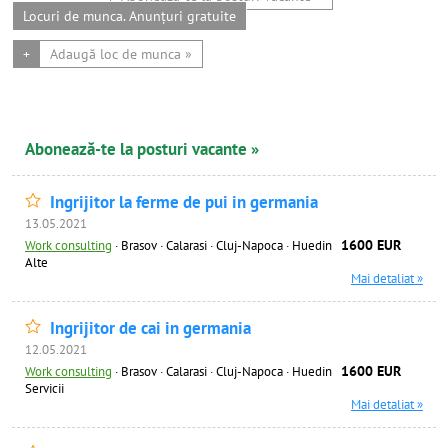
Locuri de munca. Anunțuri gratuite
+
Adaugă loc de munca »
Abonează-te la posturi vacante »
Ingrijitor la ferme de pui in germania
13.05.2021
1600 EUR
Work consulting
·
Brasov · Calarasi · Cluj-Napoca · Huedin
Alte
Mai detaliat »
Ingrijitor de cai in germania
12.05.2021
1600 EUR
Work consulting
·
Brasov · Calarasi · Cluj-Napoca · Huedin
Servicii
Mai detaliat »