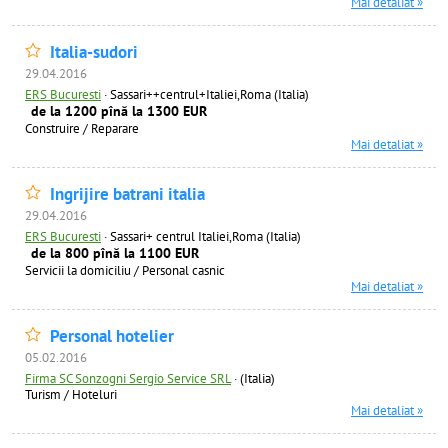
Mai detaliat »
Italia-sudori
29.04.2016
ERS Bucuresti
·
Sassari++centrul+Italiei,Roma (Italia)
de la 1200 pînă la 1300 EUR
Construire / Reparare
Mai detaliat »
Ingrijire batrani italia
29.04.2016
ERS Bucuresti
·
Sassari+ centrul Italiei,Roma (Italia)
de la 800 pînă la 1100 EUR
Servicii la domiciliu / Personal casnic
Mai detaliat »
Personal hotelier
05.02.2016
Firma SC Sonzogni Sergio Service SRL
·
(Italia)
Turism / Hoteluri
Mai detaliat »