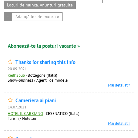
Locuri de munca. Anunțuri gratuite
+
Adaugă loc de munca »
Abonează-te la posturi vacante »
Thanks for sharing this info
20.09.2021
Keith2pub
·
Bottegone (Italia)
Show-business / Agenții de modele
Mai detaliat »
Cameriera ai piani
14.07.2021
HOTEL IL GABBIANO
·
CESENATICO (Italia)
Turism / Hoteluri
Mai detaliat »