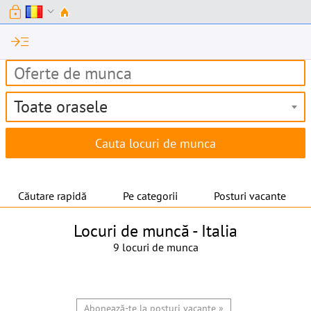
lock
expand_more
read_more
Toate orasele
Căutare rapidă
Pe categorii
Posturi vacante
Locuri de muncă -
Italia
9 locuri de munca
Abonează-te la posturi vacante »