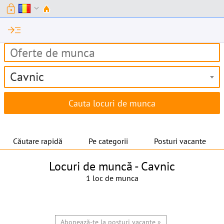
lock
expand_more
read_more
Cavnic
Căutare rapidă
Pe categorii
Posturi vacante
Locuri de muncă -
Cavnic
1 loc de munca
Abonează-te la posturi vacante »