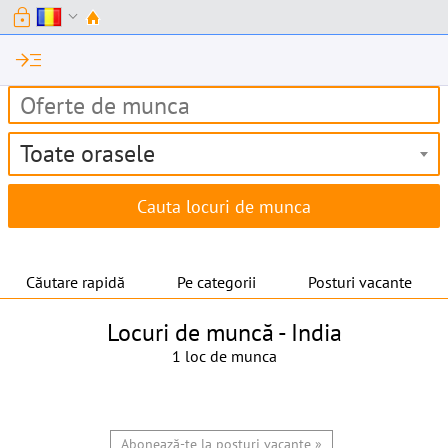
lock
expand_more
read_more
Toate orasele
Căutare rapidă
Pe categorii
Posturi vacante
Locuri de muncă -
India
1 loc de munca
Abonează-te la posturi vacante »