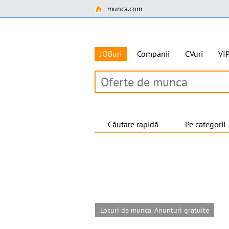
munca.com
JOBuri
Companii
CVuri
VI
Căutare rapidă
Pe categorii
Locuri de munca. Anunțuri gratuite