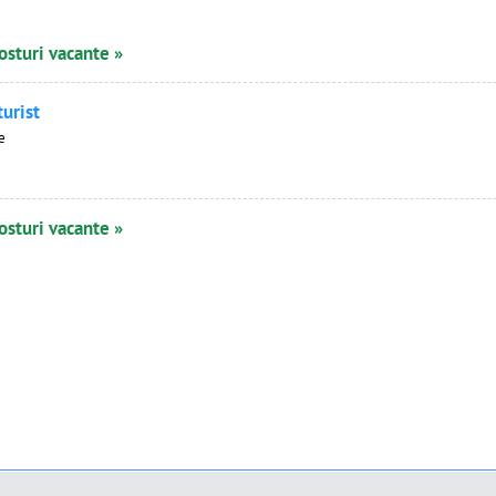
osturi vacante »
turist
e
osturi vacante »