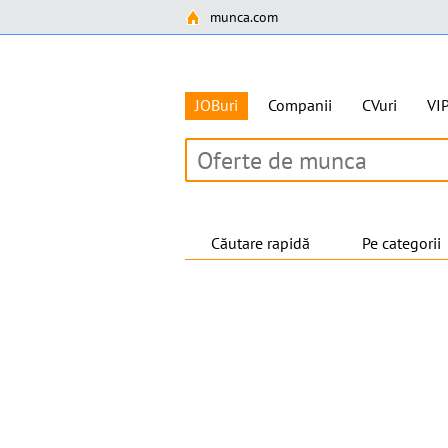
munca.com
JOBuri
Companii
CVuri
VI
Căutare rapidă
Pe categorii