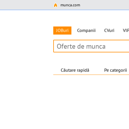
munca.com
JOBuri
Companii
CVuri
VI
Căutare rapidă
Pe categorii