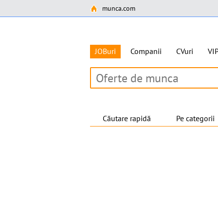
munca.com
JOBuri
Companii
CVuri
VI
Căutare rapidă
Pe categorii