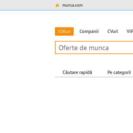
munca.com
JOBuri
Companii
CVuri
VI
Căutare rapidă
Pe categorii