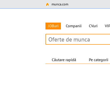
munca.com
JOBuri
Companii
CVuri
VI
Căutare rapidă
Pe categorii