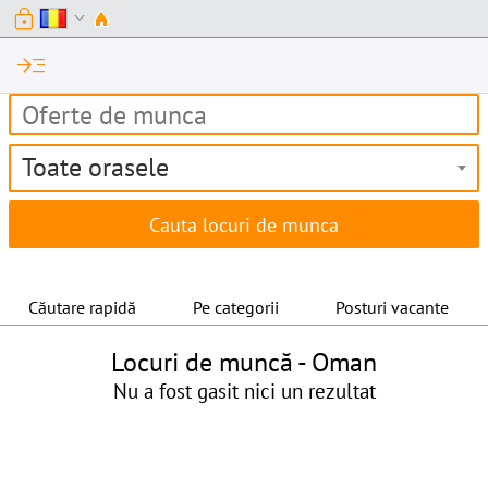
lock
expand_more
read_more
Toate orasele
Căutare rapidă
Pe categorii
Posturi vacante
Locuri de muncă -
Oman
Nu a fost gasit nici un rezultat