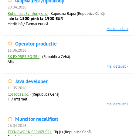
Фармацевт/провизор
29.04.2018
Bohemian Symfony s.r.o.
·
Карловы Вары (Republica Cehă)
de la 1500 pînă la 1900 EUR
Medicină / Farmaceutică
Mai detaliat »
Operator productie
15.06.2016
SK EXPRES RO SRL
·
(Republica Cehă)
Alte
Mai detaliat »
Java developer
11.05.2016
Cpl Jobs s.r.o.
·
(Republica Cehă)
IT / Internet
Mai detaliat »
Muncitor necalificat
26.04.2016
TECNOWORK SERVIZI SRL
·
Tg jiu (Republica Cehă)