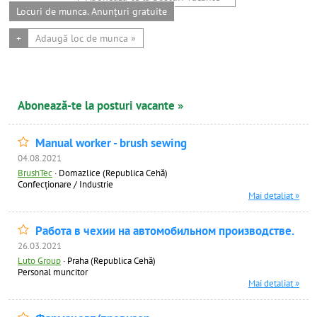
Locuri de munca. Anunțuri gratuite
+
Adaugă loc de munca »
Abonează-te la posturi vacante »
Manual worker - brush sewing
04.08.2021
BrushTec
·
Domazlice (Republica Cehă)
Confecţionare / Industrie
Mai detaliat »
Работа в чехии на автомобильном производстве.
26.03.2021
Luto Group
·
Praha (Republica Cehă)
Personal muncitor
Mai detaliat »