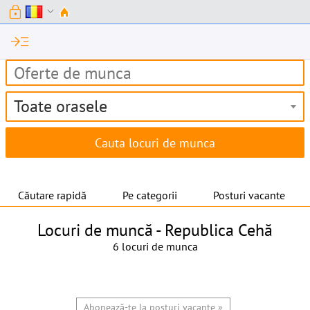
lock
expand_more
read_more
Toate orasele
Căutare rapidă
Pe categorii
Posturi vacante
Locuri de muncă -
Republica Cehă
6 locuri de munca
Abonează-te la posturi vacante »