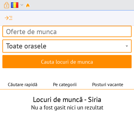
lock
expand_more
read_more
Toate orasele
Căutare rapidă
Pe categorii
Posturi vacante
Locuri de muncă -
Siria
Nu a fost gasit nici un rezultat