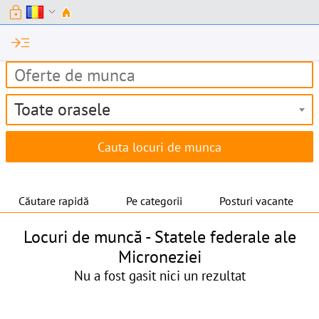
lock
expand_more
read_more
Toate orasele
Căutare rapidă
Pe categorii
Posturi vacante
Locuri de muncă -
Statele federale ale
Microneziei
Nu a fost gasit nici un rezultat