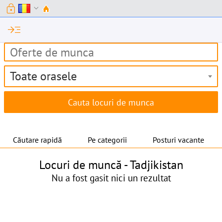
lock
expand_more
read_more
Toate orasele
Căutare rapidă
Pe categorii
Posturi vacante
Locuri de muncă -
Tadjikistan
Nu a fost gasit nici un rezultat