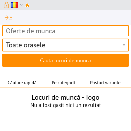
lock
expand_more
read_more
Toate orasele
Căutare rapidă
Pe categorii
Posturi vacante
Locuri de muncă -
Togo
Nu a fost gasit nici un rezultat