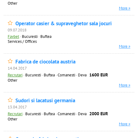
Other
More »
Operator casier & supraveghetor sala jocuri
09.07.2018
Favbet
·
Bucuresti · Buftea
Services / Offices
More »
Fabrica de ciocolata austria
14.04.2017
1600 EUR
Recrutari
·
Bucuresti · Buftea · Comanesti · Deva
Other
More »
Sudori si lacatusi germania
13.04.2017
2000 EUR
Recrutari
·
Bucuresti · Buftea · Comanesti · Deva
Other
More »