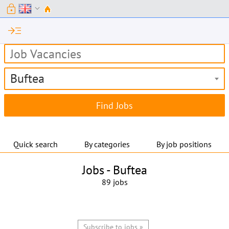
lock
expand_more
read_more
Buftea
Quick search
By categories
By job positions
Jobs -
Buftea
89 jobs
Subscribe to jobs »