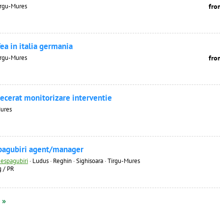
Tirgu-Mures
fro
fea in italia germania
Tirgu-Mures
fro
ecerat monitorizare interventie
ures
spagubiri agent/manager
espagubiri
·
Ludus · Reghin · Sighisoara · Tirgu-Mures
g / PR
 »