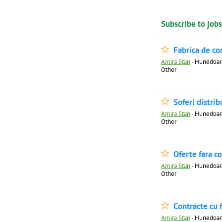
Subscribe to jobs
Fabrica de co
Amira Stan
·
Hunedoara 
Other
Soferi distri
Amira Stan
·
Hunedoara 
Other
Oferte fara c
Amira Stan
·
Hunedoara 
Other
Contracte cu 
Amira Stan
·
Hunedoara 