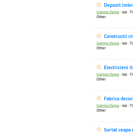
Depozit imbr
Gianina Oprea
·
Iasi · 
Other
Constructii c
Gianina Oprea
·
Iasi · 
Other
Electricieni it
Gianina Oprea
·
Iasi · 
Other
Fabrica decor
Gianina Oprea
·
Iasi · 
Other
Sortat ceapa