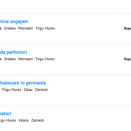
etice angajam
· Oradea · Petrosani · Tirgu-Mures
fro
nda parfumuri
· Oradea · Petrosani · Tirgu-Mures
fro
financiare in germania
· Tirgu-Mures · Zalau · Zarnesti
batori
irgu-Mures · Videle · Zarnesti