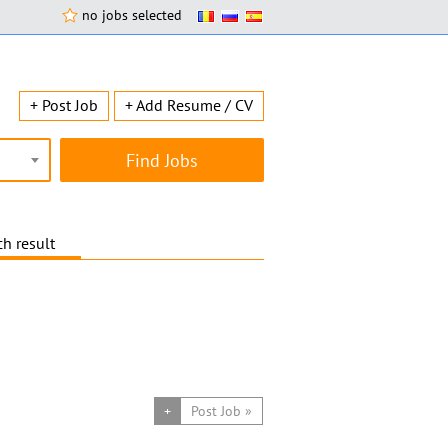
no jobs selected
+ Post Job
+ Add Resume / CV
h result
+
Post Job »