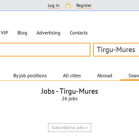
Log in
Register
VIP
Blog
Advertising
Contacts
Tirgu-Mures
By job positions
All cities
Abroad
Searc
Jobs -
Tirgu-Mures
26 jobs
Subscribe to jobs »