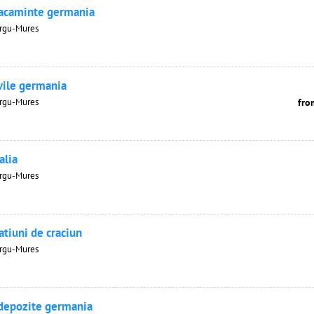
acaminte germania
Tirgu-Mures
ivile germania
Tirgu-Mures
fro
alia
Tirgu-Mures
atiuni de craciun
Tirgu-Mures
 depozite germania