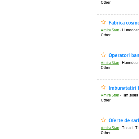
Other
Fabrica cosm
Amira Stan
·
Hunedoara 
Other
Operatori ba
Amira Stan
·
Hunedoara 
Other
Imbunatatiri 
Amira Stan
·
Timisoara 
Other
Oferte de sar
Amira Stan
·
Tecuci · T
Other