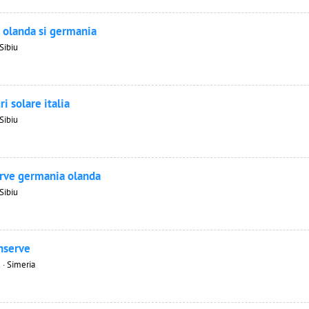
n olanda si germania
Sibiu
i solare italia
Sibiu
erve germania olanda
Sibiu
nserve
 · Simeria