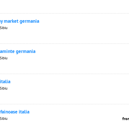
ny market germania
Sibiu
caminte germania
Sibiu
italia
Sibiu
fainoase italia
Sibiu
fro