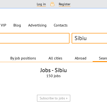
Log in
Register
VIP
Blog
Advertising
Contacts
Sibiu
By job positions
All cities
Abroad
Searc
Jobs -
Sibiu
150 jobs
Subscribe to jobs »