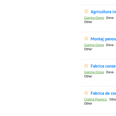
Agricultura i
Gianina Oprea
·
Deva · 
Other
Montaj panour
Gianina Oprea
·
Deva · 
Other
Fabrica cons
Gianina Oprea
·
Deva · 
Other
Fabrica de co
Cristina Popescu
·
Sibiu
Other