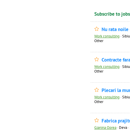
Subscribe to jobs
Nu rata noile
Work consulting
·
Sibiu
Other
Contracte far
Work consulting
·
Sibiu
Other
Plecari la mu
Work consulting
·
Sibiu
Other
Fabrica praji
Gianina Oprea
·
Deva · 