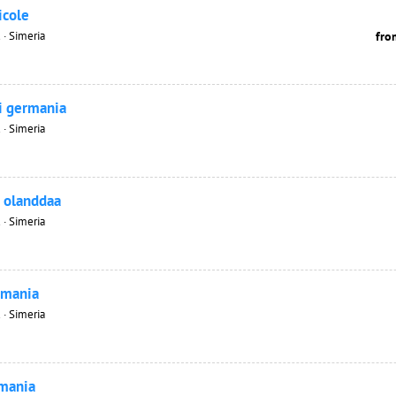
icole
 · Simeria
fro
i germania
 · Simeria
n olanddaa
 · Simeria
rmania
 · Simeria
rmania