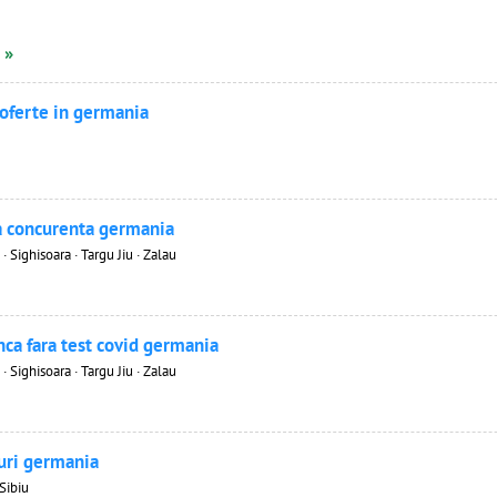
 »
 oferte in germania
a concurenta germania
 · Sighisoara · Targu Jiu · Zalau
nca fara test covid germania
 · Sighisoara · Targu Jiu · Zalau
turi germania
Sibiu