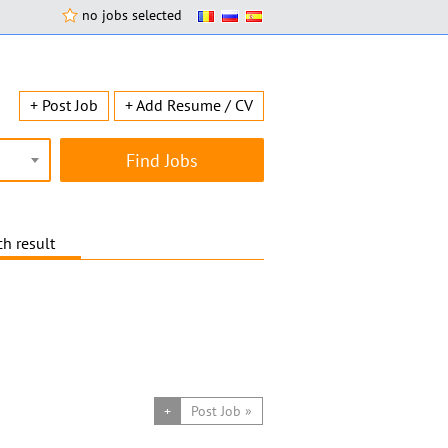
no jobs selected
+ Post Job
+ Add Resume / CV
h result
+
Post Job »