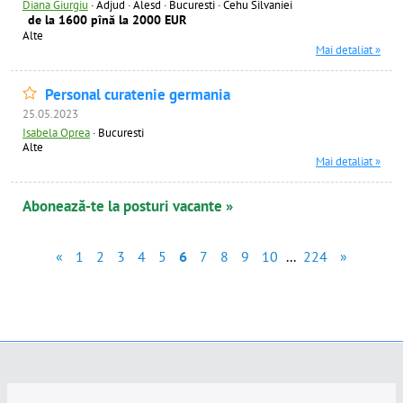
Diana Giurgiu
·
Adjud · Alesd · Bucuresti · Cehu Silvaniei
de la 1600 pînă la 2000 EUR
Alte
Mai detaliat »
Personal curatenie germania
25.05.2023
Isabela Oprea
·
Bucuresti
Alte
Mai detaliat »
Abonează-te la posturi vacante »
«
1
2
3
4
5
6
7
8
9
10
...
224
»