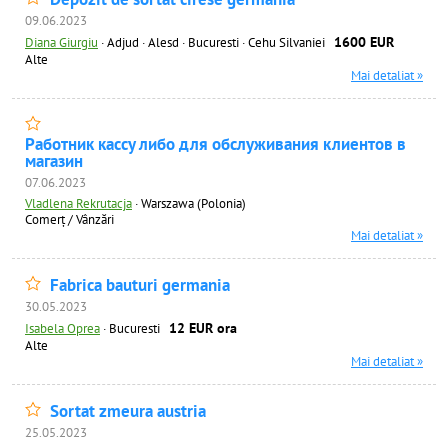
09.06.2023
1600 EUR
Diana Giurgiu
·
Adjud · Alesd · Bucuresti · Cehu Silvaniei
Alte
Mai detaliat »
Работник кассу либо для обслуживания клиентов в
магазин
07.06.2023
Vladlena Rekrutacja
·
Warszawa (Polonia)
Comerț / Vânzări
Mai detaliat »
Fabrica bauturi germania
30.05.2023
12 EUR ora
Isabela Oprea
·
Bucuresti
Alte
Mai detaliat »
Sortat zmeura austria
25.05.2023