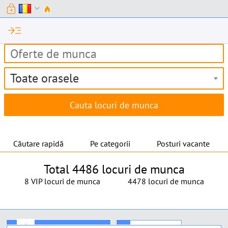
lock
expand_more
read_more
Toate orasele
Căutare rapidă
Pe categorii
Posturi vacante
Total 4486 locuri de munca
8 VIP locuri de munca
4478 locuri de munca
★
Locuri de munca VIP »
+
Adaugă VIP »